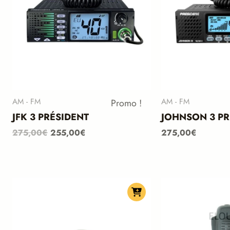
AM - FM
AM - FM
Promo !
JFK 3 PRÉSIDENT
JOHNSON 3 PR
275,00
€
255,00
€
275,00
€