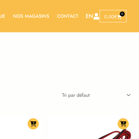
0
EN
UE
NOS MAGASINS
CONTACT
Panier
0,00
€