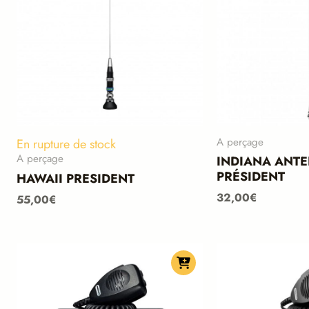
A perçage
En rupture de stock
A perçage
INDIANA ANT
PRÉSIDENT
HAWAII PRESIDENT
32,00
€
55,00
€
Le
Le
prix
prix
initial
actuel
était :
est :
275,00€.
255,00€.