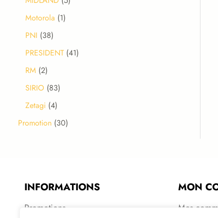
MIDLAND
5
Motorola
1
PNI
38
PRESIDENT
41
RM
2
SIRIO
83
Zetagi
4
Promotion
30
INFORMATIONS
MON C
Promotions
Mes comm