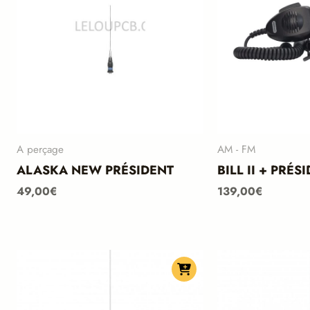
A perçage
AM - FM
ALASKA NEW PRÉSIDENT
BILL II + PRÉS
49,00
€
139,00
€