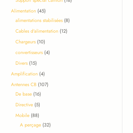
Support spécial camion
18
Alimentation
45
alimentations stabilisées
8
Cables d'alimentation
12
Chargeurs
10
convertisseurs
4
Divers
15
Amplification
4
Antennes CB
107
De base
16
Directive
5
Mobile
88
A perçage
32