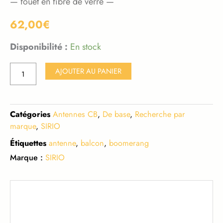
— fouet en fibre de verre —
62,00
€
Disponibilité :
En stock
quantité
AJOUTER AU PANIER
de
NEW
BOOMERANG
Catégories
Antennes CB
,
De base
,
Recherche par
27W
marque
,
SIRIO
SIRIO
Étiquettes
antenne
,
balcon
,
boomerang
Marque :
SIRIO