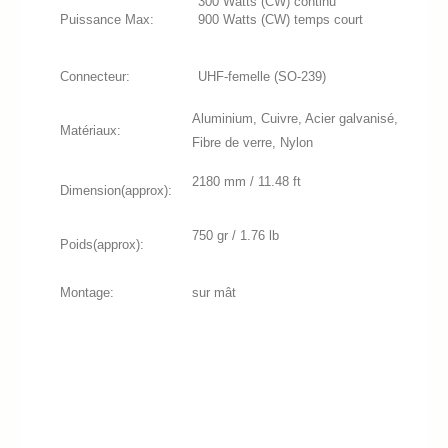
300 Watts (CW) continu
Puissance Max:
900 Watts (CW) temps court
Connecteur:
UHF-femelle (SO-239)
Aluminium, Cuivre, Acier galvanisé,
Matériaux:
Fibre de verre, Nylon
2180 mm / 11.48 ft
Dimension(approx):
750 gr / 1.76 lb
Poids(approx):
Montage:
sur mât