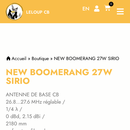
Aller
0
Panier
EN
au
LELOUP CB
contenu
Accueil
»
Boutique
»
NEW BOOMERANG 27W SIRIO
NEW BOOMERANG 27W
SIRIO
ANTENNE DE BASE CB
26.8…27.6 MHz réglable /
1/4 λ /
0 dBd, 2.15 dBi /
2180 mm