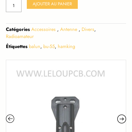
quantité
AJOUTER AU PANIER
de
HAM
KING
Catégories
Accessoires
,
Antenne
,
Divers
,
BU-
Radioamateur
55
Étiquettes
balun
,
bu-55
,
hamking