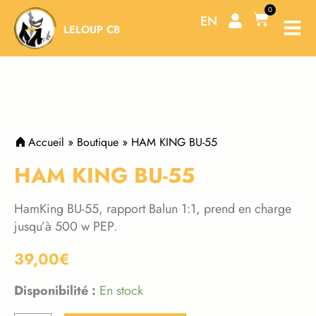
Aller
0
Panier
EN
au
LELOUP CB
contenu
Accueil
»
Boutique
»
HAM KING BU-55
HAM KING BU-55
HamKing BU-55, rapport Balun 1:1, prend en charge
jusqu’à 500 w PEP.
39,00
€
Disponibilité :
En stock