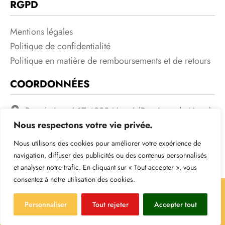
RGPD
Mentions légales
Politique de confidentialité
Politique en matière de remboursements et de retours
COORDONNÉES
Rue de Lorcé 17 4920 Harzé (Province de Liege)
Belgique BE0632565506
Nous respectons votre vie privée.
+32485/79.84.43
Nous utilisons des cookies pour améliorer votre expérience de
navigation, diffuser des publicités ou des contenus personnalisés
Leloupcb@gmail.com
et analyser notre trafic. En cliquant sur « Tout accepter », vous
consentez à notre utilisation des cookies.
F
R
a
s
Personnaliser
Tout rejeter
Accepter tout
Copyright © 2023 –
LeLoupCB
c
s
– Réalisé par
AGENZ