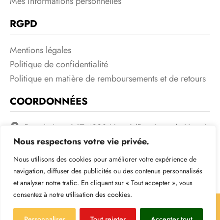
Mes informations personnelles
RGPD
Mentions légales
Politique de confidentialité
Politique en matière de remboursements et de retours
COORDONNÉES
Rue de Lorcé 17 4920 Harzé (Province de Liege)
Belgique BE0632565506
Nous respectons votre vie privée.
+32485/79.84.43
Nous utilisons des cookies pour améliorer votre expérience de
navigation, diffuser des publicités ou des contenus personnalisés
Leloupcb@gmail.com
et analyser notre trafic. En cliquant sur « Tout accepter », vous
consentez à notre utilisation des cookies.
F
R
a
s
Personnaliser
Tout rejeter
Accepter tout