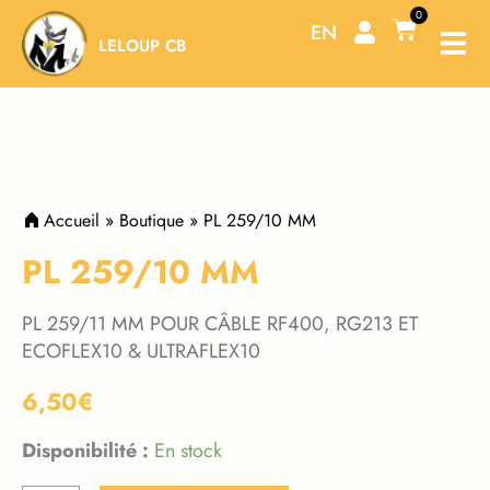
Aller
0
Panier
EN
au
LELOUP CB
contenu
Accueil
»
Boutique
»
PL 259/10 MM
PL 259/10 MM
PL 259/11 MM POUR CÂBLE RF400, RG213 ET
ECOFLEX10 & ULTRAFLEX10
6,50
€
Disponibilité :
En stock