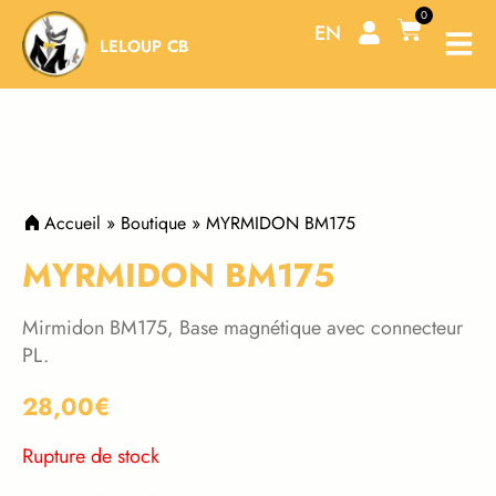
Aller
0
Panier
EN
au
LELOUP CB
contenu
Accueil
»
Boutique
»
MYRMIDON BM175
MYRMIDON BM175
Mirmidon BM175, Base magnétique avec connecteur
PL.
28,00
€
Rupture de stock