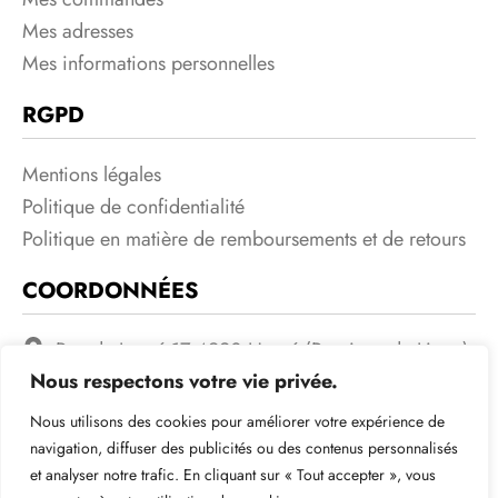
Mes adresses
Mes informations personnelles
RGPD
Mentions légales
Politique de confidentialité
Politique en matière de remboursements et de retours
COORDONNÉES
Rue de Lorcé 17 4920 Harzé (Province de Liege)
Belgique BE0632565506
Nous respectons votre vie privée.
+32485/79.84.43
Nous utilisons des cookies pour améliorer votre expérience de
navigation, diffuser des publicités ou des contenus personnalisés
Leloupcb@gmail.com
et analyser notre trafic. En cliquant sur « Tout accepter », vous