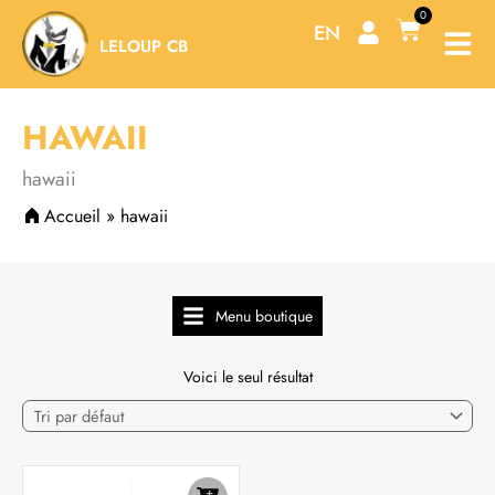
Aller
0
Panier
EN
au
LELOUP CB
contenu
HAWAII
hawaii
Accueil
»
hawaii
Menu boutique
Voici le seul résultat