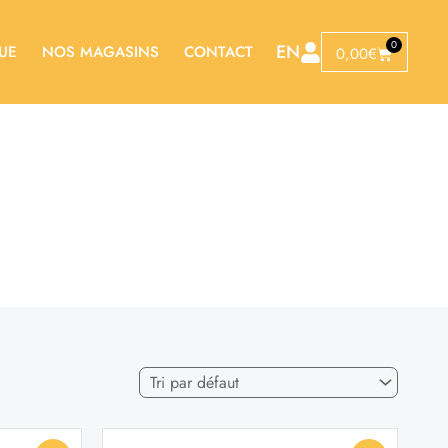
0
EN
UE
NOS MAGASINS
CONTACT
Panier
0,00
€