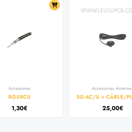
Accessoires
Accessoires Antenne
RG58CU
SG-AC/U + CÂBLE/PL
1,30
€
25,00
€