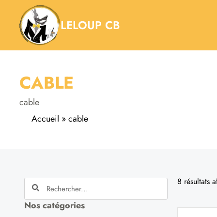
Aller
au
LELOUP CB
contenu
CABLE
cable
Accueil
»
cable
8 résultats a
Rechercher
Rechercher
Nos catégories