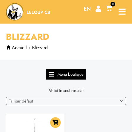
Aller
0
Panier
EN
au
LELOUP CB
contenu
BLIZZARD
Accueil
»
Blizzard
Menu boutique
Voici le seul résultat