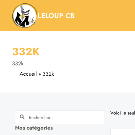
Aller
au
LELOUP CB
contenu
332K
332k
Accueil
»
332k
Voici le seul
Rechercher
Rechercher
Nos catégories