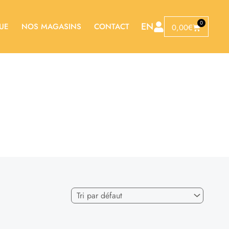
0
EN
UE
NOS MAGASINS
CONTACT
Panier
0,00
€